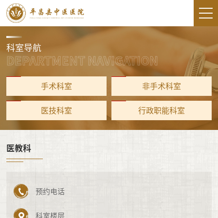
科室导航
DEPARTMENT NAVIGATION
手术科室
非手术科室
医技科室
行政职能科室
医教科

预约电话

科室楼层